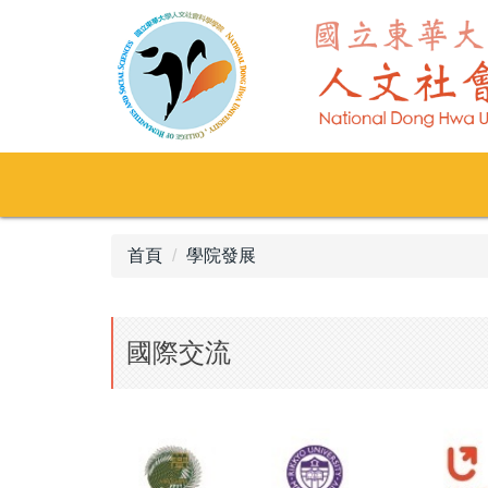
跳
到
主
要
內
容
區
首頁
學院發展
國際交流