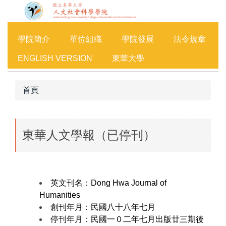
跳
到
主
學院簡介
單位組織
學院發展
法令規章
要
內
ENGLISH VERSION
東華大學
容
區
首頁
東華人文學報（已停刊）
英文刊名：Dong Hwa Journal of
Humanities
創刊年月：民國八十八年七月
停刊年月：民國一０二年七月出版廿三期後