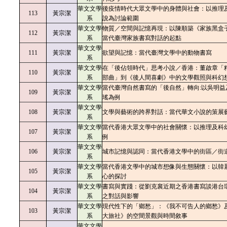
華文文學
後疫情時代大眾文學中的身體與社會：以推理
113
黃宗潔
系
說為討論範圍
華文文學
物質／空間與記憶再現：以陳順築《家族黑盒
112
黃宗潔
系
當代臺灣家族書寫對話的起點
華文文學
111
黃宗潔
欲望與記憶：當代臺灣文學中的動物書寫
系
華文文學
在「後佔領時代」思考小說／香港：董啟章「
110
黃宗潔
系
部曲」到《後人間喜劇》中的文學觀照與科幻
華文文學
當代臺灣自然書寫的「後自然」轉向:以吳明益
109
黃宗潔
系
瑤為例
華文文學
108
黃宗潔
文學與藝術的跨界對話：當代華文小說的策展
系
華文文學
當代香港大眾文學中的社會關懷：以推理及科
107
黃宗潔
系
例
華文文學
106
黃宗潔
城市記憶與認同：當代香港文學中的街區／街
系
華文文學
當代香港文學中的城市想像與生態關懷：以韓
105
黃宗潔
系
心的探討
華文文學
書寫與實踐：從劉克襄近期之香港書寫談港台
104
黃宗潔
系
之對話與影響
華文文學
現代性下的「鄉愁」：《我不可告人的鄉愁》
103
黃宗潔
系
大旅社》的空間景觀與時間敘事
華文文學