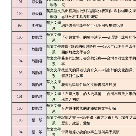
101
嚴愛群
學系
究
英美語文
跳出框架的批判閱讀與分析寫作: 科技輔助文
100
嚴愛群
學系
思維分析工具應用研究
華文文學
99
李依倩
網路懷舊討論中的世代認同與集體記憶
系
華文文學
106
魏貽君
「少數文學」的敘事演示 ──瓦歷斯 ‧ 諾幹的
系
華文文學
離散 ∕ 歸返的根與路徑 ──1950年代後台灣原
105
魏貽君
系
國的離散文學書寫
華文文學
受傷的記憶，書寫的治療──台灣泰雅族文學
104
魏貽君
系
事
華文文學
後殖民的譯者現身介入──楊南郡的文化翻譯
103
魏貽君
系
釋及對位敘事
華文文學
102
魏貽君
花蓮地區原住民的文學書寫及展演
系
華文文學
「布農文學」的入史準備──台灣布農族文學
101
魏貽君
系
構造之初探
華文文學
100
魏貽君
台灣原住民族的網路數位文學初探
系
華文文學
記憶之書 ──論平路《東方之東》與《婆娑之
105
楊 翠
系
歷史、政治、愛情
華文文學
104
楊 翠
李喬短篇小說的敘事主題與美學展演
系