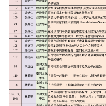
103
張銘仁
經濟學系
料的驗證
102
張銘仁
經濟學系
貨幣政策的慣性與匯率動態: 真實時間資料的
101
張銘仁
經濟學系
匯率的樣本外預測與貨幣政策基本
面
100
張銘仁
經濟學系
購買力平價半衰期的估計: 太平洋盆地國家的
發展中國家的匯率波動與 Harrod-Balassa-Samuel
99
張銘仁
經濟學系
果
97
張銘仁
經濟學系
在縱橫資料中的實質匯率恆定性與購買力平價
96
張銘仁
經濟學系
解釋實質匯率持續性：以太平洋盆地國家為例
95
張銘仁
經濟學系
股票市場對貨幣政策的反應及其波動性的影響
108
羅德芬
經濟學系
長照2.0照護服務供給與人口老化之照護需求
107
羅德芬
經濟學系
醫院競爭與醫療品質：空間縱橫計量分析
台灣地區香煙消費行為與吸煙者健康風險認知
102
羅德芬
經濟學系
勢實證研究
臺灣文化
98
李進益
日治時期台灣新文學對日本近代文學的接受
學系
臺灣文化
110
林潤華
「跟我一起旅行」：動物在都市中/間的移動研
學系
臺灣文化
108
林潤華
「治理與愛」：貓咖啡與都市中的生命政治
學系
人文學科與社會學科的跨界探究：人文想像、
102(103、
臺灣文化
林潤華
及社會創新-子計畫三：「無用之用」：花蓮縣
104)
學系
豐山村五味屋布工坊跨界實踐
臺灣文化
後殖民台灣的地名改正運動：去日本化浪潮下