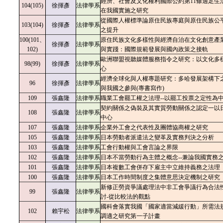
經濟、社會及文化權利國際公約第11條適足生
104(105)
徐揮彥
法律學系
在我國實施之研究
從國際人權標準論原住民族專庭與原住民族公
103(104)
徐揮彥
法律學系
之提升
100(101、
原住民族文化多樣性與經濟自治在文化創意產
徐揮彥
法律學系
102)
與實踐：國際規範發展與國內政策之接軌
歐洲聯盟視聽媒體服務指令之研究：以文化多
98(99)
徐揮彥
法律學系
心
經濟全球化與人權專題研究：多哈發展架構下之
96
徐揮彥
法律學系
與我國之參與(專書寫作)
109
張鑫隆
法律學系
職業工會罷工權之法理--以罷工投票之定性為
契約關係之偽裝及其實質勞動關係之認定一以
108
張鑫隆
法律學系
中心
107
張鑫隆
法律學系
企業外工會之代表性及團體協商權之研究
105
張鑫隆
法律學系
日本勞動者派遣法之變革及實務判決之分析
103
張鑫隆
法律學系
工會行動權與工會言論之界限
102
張鑫隆
法律學系
日本不當勞動行為主體之概念--兼論我國實務
101
張鑫隆
法律學系
日本複數工會併存下雇主中立維持義務之法理
100
張鑫隆
法律學系
日本工作時間制度之集體意思決定機制之研究
新修正勞資爭議處理法中非工會爭議行為合法
99
張鑫隆
法律學系
討-從比較法的觀點
國科會落實我國「國家適當減緩行動」所需法
102
賴宇松
法律學系
調適之研究第一子計畫