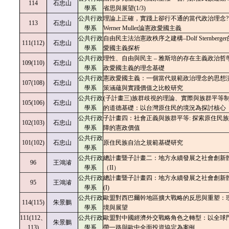
114
石忠山
學系
省思與展望(1/3)
公共行政
理論上正確，實踐上卻行不通的當代政治理念? J
113
石忠山
學系
Werner Muller論憲政愛國主義
公共行政
自由民主法治憲政秩序之建構–Dolf Sternberge
111(112)
石忠山
學系
愛國主義探析
公共行政
理性、自由與民主 – 雅斯培的存在主義政治哲
109(110)
石忠山
學系
政愛國主義的理念基礎
公共行政
憲政愛國主義：一個當代規範政治理念的思想
107(108)
石忠山
學系
策涵蘊與實踐價值之比較研究
公共行政
(子計畫三)族群歧視的理論、實際與族群平等
105(106)
石忠山
學系
的道德基礎：以台灣原住民的境況為探討核心
公共行政
子計畫四：社會正義與族群平等: 探索原住民
102(103)
石忠山
學系
障的憲政價值
公共行政
101(102)
石忠山
原住民族自治之規範基礎研究
學系
公共行政
總計畫暨子計畫二：地方永續發展之社會創新
96
王鴻濬
學系
（II）
公共行政
總計畫暨子計畫四：地方永續發展之社會創新
95
王鴻濬
學系
(I)
公共行政
歐盟對西巴爾幹地區擴大戰略的反思與重塑：
114(115)
朱景鵬
學系
境與展望
111(112、
公共行政
歐盟對中國經濟外交戰略角色之轉型：以全球
朱景鵬
113)
學系
帶一路與歐中全面投資協定為案例