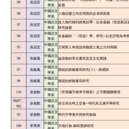
99
吳冠宏
學系
延展
中國語文
98
吳冠宏
人物品鑒之內在理路的反省與探索
學系
中國語文
從人物代稱到經典詮釋：以余嘉錫《世說新語
97
吳冠宏
學系
研究線索
中國語文
96
吳冠宏
余嘉錫的「《世說》學」研究─以史評類為考
學系
中國語文
95
吳冠宏
王弼聖人有情說與魏晉士風之分判與關
學系
中國語文
99
吳儀鳳
論張衡的帝京書寫及其文化實踐
學系
中國語文
97
吳儀鳳
唐賦的經藝書寫研究(Ⅱ)－典禮賦
學系
中國語文
96
吳儀鳳
唐賦的經藝書寫研究
學系
中國語文
110
巫俊勳
《罕用國字標準字體表》之字際關聯整理
學系
96(97、
中國語文
巫俊勳
崇古與合時之交會─明代吳元滿字學研究
98)
學系
中國語文
95
巫俊勳
明代字學著作與研究敘錄
學系
中國語文
109
李秀華
天地行旅-蘇軾墨跡研究
學系