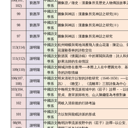
100(101、
中國語文
劉惠萍
圖像證／徵史：漢畫像所見歷史人物傳說故事
102)
學系
中國語文
99
劉惠萍
圖像與神話：漢畫像所見神話之研究(Ⅲ)
學系
中國語文
98
劉惠萍
圖像與神話：漢畫像所見神話之研究(Ⅱ)
學系
中國語文
97
劉惠萍
圖像與神話：漢畫像所見神話之研究
學系
中國語文
杭州蝴蝶與蜀地鴻雁飛入後山花蓮：陳定山、
113(114)
謝明陽
學系
花蓮駱香林的詩歌交往
中國語文
劉泗英《懷園詩稿》中的軍閥與高僧：詩人和
111(112)
謝明陽
學系
妙果法師的生命情誼
中國語文
桐城詩僧在臺灣──本際上人在中壢圓光寺、
109(110)
謝明陽
學系
寺的詩歌情緣
106(107、
中國語文
明末清初方以智的詩歌研究（1640-1650）──
謝明陽
108)
學系
訊》、《瞻旻》、《流離草》三部詩集為中心
103(104、
中國語文
中晚明文學流派視域中的《莊子》詮釋－－以
謝明陽
105)
學系
世貞、唐宋派歸有光、山人陳繼儒為考察對象
中國語文
102
謝明陽
周岐入清前後的行跡考論
學系
中國語文
101
謝明陽
方以智與龍眠詩派的形成
學系
98(99、
中國語文
晚明詩學流派視野中的《莊子》詮釋─以公安
謝明陽