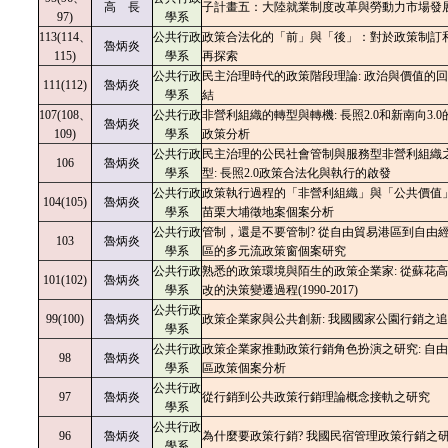
高 長
子計畫五：大陸就業制度改革與勞動力市場發
97)
學系
113(114、
公共行政
政策合法化的「前」與「後」：對於政策制訂
魯炳炎
115)
學系
再探索
公共行政
民主治理時代的政策階段理論: 政治與價值的
111(112)
魯炳炎
學系
結
107(108、
公共行政
非營利組織的轉型與轉機: 長照2.0和新南向3.
魯炳炎
109)
學系
政策分析
公共行政
民主治理的公民社會管制與服務型非營利組織
106
魯炳炎
學系
型: 長照2.0政策合法化與執行的啟發
公共行政
政策執行過程的「非營利組織」與「公共價值」
104(105)
魯炳炎
學系
苗栗大埔徵地案個案分析
公共行政
管制，還是不要管制? 從自由貿易港區到自由
103
魯炳炎
學系
區的多元流政策窗個案研究
公共行政
熟悉的政策環境與陌生的政策企業家: 從蘇花
101(102)
魯炳炎
學系
改的決策變遷過程(1990-2017
)
公共行政
99(100)
魯炳炎
政策企業家與公共創新: 我國國家公園行銷之
學系
公共行政
政策企業家推動政策行銷角色扮演之研究: 自
98
魯炳炎
學系
區政策個案分析
公共行政
97
魯炳炎
從行銷到公共政策行銷理論概念接軌之研究
學系
公共行政
96
魯炳炎
為什麼要政策行銷? 我國民宿管理政策行銷之
學系