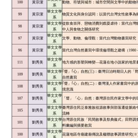
100
黃宗潔
動物、符號與城市：城市空間與文學中的動物
系
華文文學
99
黃宗潔
物質文化與身分認同：以當代台灣女性敘事為
系
華文文學
從飲食崇拜、戀物消費到戲耍虐待：當代台灣
98
黃宗潔
系
中人與食物之關係研究
華文文學
97
黃宗潔
文學、動物、倫理觀：當代台灣動物書寫研究
系
華文文學
96
黃宗潔
當代台灣自然書寫中環境倫理觀之建構（1980－
系
華文文學
111
劉秀美
地方感的形塑與轉變—花蓮在地小說家的地景
系
華文文學
｢聲」｢心」自然(三)：臺灣日治時期日人的「
109
劉秀美
系
自然書寫
華文文學
｢聲」｢心」自然(二)：臺灣漢人作家書寫中的
108
劉秀美
系
境意識
華文文學
107
劉秀美
「聲」「心」自然：臺灣原住民作家文學中的
系
華文文學
臺灣原住民泛泰雅族祖源敘事與部落遷徙脈絡
105
劉秀美
系
流轉
華文文學
台灣原住民族「民間敘事及祭典儀式」田野調
101
劉秀美
系
料彙編與摘要敘寫
華文文學
100
劉秀美
花蓮地區寺廟建廟傳說及楹聯故事調查研究(Ⅱ
系