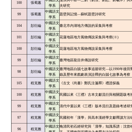
中國語文
漫浪與不俗—三劉（劉渙、劉恕、劉羲仲）與
100
張蜀蕙
學系
夫研究
中國語文
99
張蜀蕙
題壁與記憶—蘇軾題壁詩研究
學系
中國語文
104
彭衍綸
臺北市內湖地方傳說的采集與考察
學系
中國語文
101
彭衍綸
花蓮地區地方風物傳說采集與考察(Ⅱ)
學系
中國語文
100
彭衍綸
花蓮地區地方風物傳說采集與考察
學系
中國語文
99
彭衍綸
臺灣地區龍目井傳說研究
學系
中國語文
臺灣地區白賊七故事追蹤研究—以1990年後田
98
彭衍綸
學系
錄及歷年來戲劇表演詮釋的白賊七故事為考察
中國語文
105
程克雅
《古文《尚書》鄭氏注箋釋》禮證探義
學系
中國語文
100
程克雅
民國以來《三禮》古本文獻流衍與相關題跋考
學系
中國語文
99
程克雅
清代中葉以來《三禮》版本流衍及題錄考述研
學系
中國語文
97
程克雅
民國初年「漢學」與高本漢經學文獻釋讀方法
學系
中國語文
晚清民初石經研究與「漢學」知識系譜：沈曾
96
程克雅