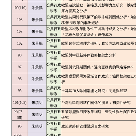
公共行政
歐盟遊說活動、策略及其影響力之研究：以歐
109(110)
朱景鵬
學系
庫為個案之分析
公共行政
歐盟共同貿易政策下的歐非經貿關係分析：兼
108
朱景鵬
學系
移/難民政策的非洲經驗
公共行政
歐盟區域政策財政性工具執行成效之分析：兼
103
朱景鵬
學系
「花東永續發展基金」運作成效
公共行政
102
朱景鵬
歐盟參與式治理之研析：政策許諾抑或政策圈
學系
公共行政
98
朱景鵬
歐盟與中亞新夥伴戰略框架之分析
學系
公共行政
97
朱景鵬
歐盟與俄羅斯關係：邁向更務實的戰略夥伴？
學系
公共行政
歐洲聯盟與黑海區域合作政策：協同框架建立
96
朱景鵬
學系
析
公共行政
95
朱景鵬
土耳其加入歐洲聯盟之研究：問題與展望
學系
公共行政
101(102)
朱鎮明
台灣地區府際夥伴關係的測量：初探性研究
學系
96(97、
公共行政
政策類型與府際政策網絡—管制性與分配性政
朱鎮明
98)
學系
研究
公共行政
95
朱鎮明
政策網絡的管理暨課責之研究
學系
95(96、
公共行政