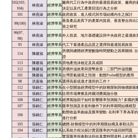
102(103、
廠商代工行為中政府的最適貿易政策、廠商的
林燕淑
經濟學系
104)
決定以及代工產業回流行為之分析
101
林燕淑
經濟學系
政府政策，進入模式與市場結構內生之探
討
垂直產品差異下的產業內貿易、垂直整合與出
99(100)
林燕淑
經濟學系
策之研究
96(97、
林燕淑
經濟學系
外人投資、地方基礎建設與中央政府之最適政
98)
95
林燕淑
經濟學系
代工下最適產品品質之選擇與最適貿易政策
房價與總體經濟變數隨時間變動之因果關係: 
114
陳建福
經濟學系
證
113
陳建福
經濟學系
房地產泡沫檢定及其成因
112
陳建福
經濟學系
房價外溢效果與貨幣政策：二部門外溢指數
101
陳建福
經濟學系
台灣景氣循環之預測：動態Probit模型的應
用
98
洪嘉瑜
經濟學系
選擇高薪或適才適所的工作？
112
張銘仁
經濟學系
在小型開放經濟模型中的財務限制與物價膨脹
111
張銘仁
經濟學系
信用市場摩擦及跨國消費風險分散
108
張銘仁
經濟學系
經濟風險因子如何影響匯率預測能力? 多國的
107
張銘仁
經濟學系
匯率預測及非套利條件下的利率期間結構模型
動態收益率曲線及匯率變動: 在利率下界為零
106
張銘仁
經濟學系
進行分析
105
張銘仁
經濟學系
總體-財務模型中的利率期限結構及泰勒法則
104
張銘仁
經濟學系
以系統方程法探討實質匯率的均值回歸問題
實質匯率與泰勒法則在真實時間資料上的應用: