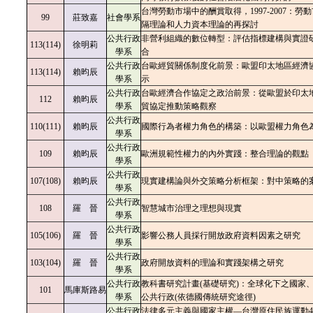
台灣勞動市場中的酬賞取得，1997-2007：勞
99
莊致嘉
社會學系
隔理論和人力資本理論的再探討
公共行政
非營利組織的數位轉型：評估指標建構與實證
113(114)
徐明莉
學系
合
公共行政
台歐經貿關係制度化前景：歐盟印太地區經濟
113(114)
賴昀辰
學系
示
公共行政
台歐經濟合作協定之政治前景：從歐盟於印太
112
賴昀辰
學系
貿協定推動策略觀察
公共行政
110(111)
賴昀辰
國際行為者權力角色的構築：以歐盟權力角色
學系
公共行政
109
賴昀辰
歐洲規範性權力的內外實踐：整合理論的觀點
學系
公共行政
107(108)
賴昀辰
現實建構論與外交策略分析框架：對中策略的
學系
公共行政
108
羅 晉
智慧城市治理之理想與現實
學系
公共行政
105(106)
羅 晉
影響公務人員採行開放政府資料因素之研究
學系
公共行政
103(104)
羅 晉
政府開放資料的理論和實踐架構之研究
學系
公共行政
教科書研究計畫(基礎研究)：全球化下之國家
101
馬庫斯路易
學系
公共行政(依德國傳統研究途徑)
公共行政
法律多元主義與國家主權—台灣原住民族運動4