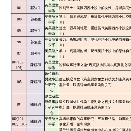
英美語文
101
郭強生
性別邊土：美國西部小說中的女性、身體與同
學系
英美語文
邊土、疆界與地景：重建當代美國西部小說空間
100
郭強生
學系
Ⅱ）
英美語文
邊土、疆界與地景：重建當代美國西部小說空間
99
郭強生
學系
Ⅰ）
英美語文
暴力、叛亂與他者：現代英語小說中的恐怖份子
98
郭強生
學系
Ⅱ）
英美語文
暴力、判亂與他者：現代英語小說中的恐怖份子
97
郭強生
學系
Ⅰ）
104(105、
英美語文
陳鏡羽
詮釋敘事詩學立論: 現實指涉性與非真實化之
106)
學系
數位遊戲
與敘事設
建立以退休世代為主要對象之科技文創產業跨
105
陳鏡羽
計研究中
型計畫 – 以雲端遊戲產業為例(2/2)
心
數位遊戲
與敘事設
建立以退休世代為主要對象之科技文創產業跨
104
陳鏡羽
計研究中
型計畫 – 以雲端遊戲產業為例(1/2)
心
100(101、
英美語文
異邏輯想像的敘事研究：三重模仿論、時間化
陳鏡羽
102、103)
學系
喻化矛盾、飽和現象
爭取法國異邏輯想像研究中心在臺灣設立亞洲