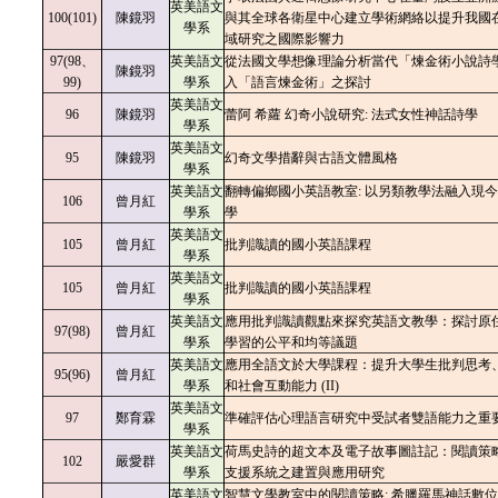
英美語文
100(101)
陳鏡羽
與其全球各衛星中心建立學術網絡以提升我國
學系
域研究之國際影響力
97(98、
英美語文
從法國文學想像理論分析當代「煉金術小說詩
陳鏡羽
99)
學系
入「語言煉金術」之探討
英美語文
96
陳鏡羽
蕾阿 希蘿 幻奇小說研究: 法式女性神話詩學
學系
英美語文
95
陳鏡羽
幻奇文學措辭與古語文體風格
學系
英美語文
翻轉偏鄉國小英語教室: 以另類教學法融入現
106
曾月紅
學系
學
英美語文
105
曾月紅
批判識讀的國小英語課程
學系
英美語文
105
曾月紅
批判識讀的國小英語課程
學系
英美語文
應用批判識讀觀點來探究英語文教學：探討原
97(98)
曾月紅
學系
學習的公平和均等議題
英美語文
應用全語文於大學課程：提升大學生批判思考
95(96)
曾月紅
學系
和社會互動能力 (II)
英美語文
97
鄭育霖
準確評估心理語言研究中受試者雙語能力之重
學系
英美語文
荷馬史詩的超文本及電子故事圖註記：閱讀策
102
嚴愛群
學系
支援系統之建置與應用研究
英美語文
智慧文學教室中的閱讀策略: 希臘羅馬神話數