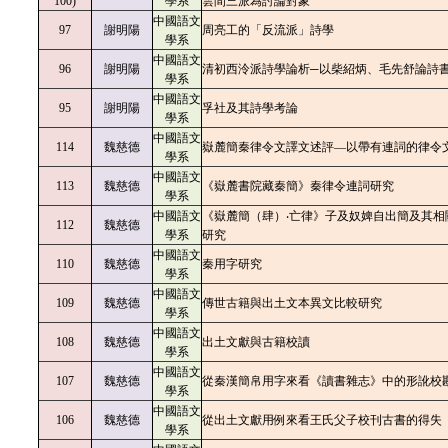
100)
學系
雲間三派為討論對象
中國語文
97
謝明陽
周亮工的「反流派」詩學
學系
中國語文
96
謝明陽
清初西泠派詩學論析─以柴紹炳、毛先舒論詩
學系
中國語文
95
謝明陽
孚社及其詩學考論
學系
中國語文
114
魏慈德
嶽麓簡秦律令文譯文述評—以帶有連詞的律令
學系
中國語文
113
魏慈德
《嶽麓書院藏秦簡》秦律令連詞研究
學系
中國語文
《嶽麓簡（肆）‧亡律》子及奴婢自出簡及其相
112
魏慈德
學系
研究
中國語文
110
魏慈德
秦用字研究
學系
中國語文
109
魏慈德
傳世古籍與出土文本異文比較研究
學系
中國語文
108
魏慈德
出土文獻與古籍校讀
學系
中國語文
107
魏慈德
從秦漢簡帛用字來看《讀書雜志》中的形訛校
學系
中國語文
106
魏慈德
從出土文獻用例來看王氏父子校刊古書的得失
學系