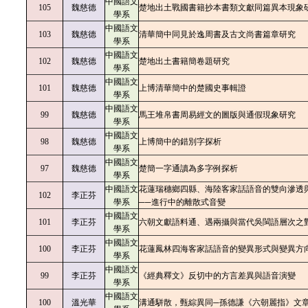
中國語文
105
魏慈德
楚地出土戰國書籍抄本書類文獻同篇異本現象
學系
中國語文
103
魏慈德
清華簡中同見於逸周書及古文尚書篇章研究
學系
中國語文
102
魏慈德
楚地出土書籍簡卷題研究
學系
中國語文
101
魏慈德
上博清華簡中的楚國史事輯證
學系
中國語文
99
魏慈德
馬王堆帛書周易經文的圖版與通假現象研究
學系
中國語文
98
魏慈德
上博簡中的錯別字探析
學系
中國語文
97
魏慈德
楚簡一字通讀為多字例探析
學系
中國語文
花蓮瑞穗鄉四縣、海陸客家話語音的雙向滲透
102
李正芬
學系
──進行中的離散式音變
中國語文
101
李正芬
六朝文獻語料通、遇兩攝與當代吳閩語層次之
學系
中國語文
100
李正芬
花蓮鳳林四海客家話語音的變異形式與變異方
學系
中國語文
99
李正芬
《經典釋文》反切中的方言差異與語音演變
學系
中國語文
100
溫光華
溝通駢散，甄綜異同─孫德謙《六朝麗指》文