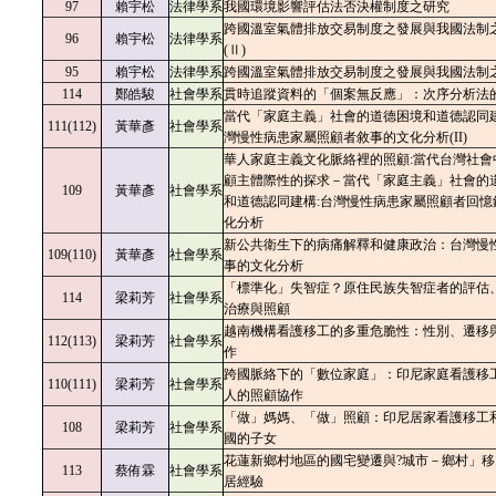
97
賴宇松
法律學系
我國環境影響評估法否決權制度之研究
跨國溫室氣體排放交易制度之發展與我國法制
96
賴宇松
法律學系
(Ⅱ)
95
賴宇松
法律學系
跨國溫室氣體排放交易制度之發展與我國法制之因
114
鄭皓駿
社會學系
貫時追蹤資料的「個案無反應」：次序分析法
當代「家庭主義」社會的道德困境和道德認同
111(112)
黃華彥
社會學系
灣慢性病患家屬照顧者敘事的文化分析(II)
華人家庭主義文化脈絡裡的照顧:當代台灣社會
顧主體際性的探求－當代「家庭主義」社會的
109
黃華彥
社會學系
和道德認同建構:台灣慢性病患家屬照顧者回憶
化分析
新公共衛生下的病痛解釋和健康政治：台灣慢
109(110)
黃華彥
社會學系
事的文化分析
「標準化」失智症？原住民族失智症者的評估
114
梁莉芳
社會學系
治療與照顧
越南機構看護移工的多重危脆性：性別、遷移
112(113)
梁莉芳
社會學系
作
跨國脈絡下的「數位家庭」：印尼家庭看護移
110(111)
梁莉芳
社會學系
人的照顧協作
「做」媽媽、「做」照顧：印尼居家看護移工
108
梁莉芳
社會學系
國的子女
花蓮新鄉村地區的國宅變遷與?城市－鄉村」移
113
蔡侑霖
社會學系
居經驗