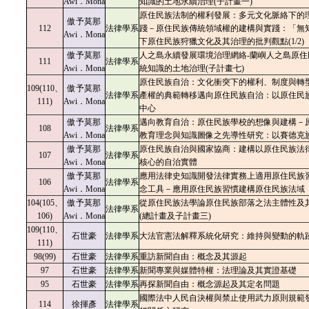
Awi．Mona
知識的土地永續治理(子計畫一)
原住民族法制的權利發展：多元文化脈絡下的
傲予莫那
112
法律學系
踐－原住民族傳統領域權的建構與實踐：「無
Awi．Mona
下原住民族狩獵文化及其治理的批判觀點(1/2)
傲予莫那
人之島永續發展環境治理網絡-蘭嶼人之島原住
111
法律學系
Awi．Mona
統知識的土地治理(子計畫七)
原住民族自治：文化衝突下的權利、制度與轉
109(110、
傲予莫那
法律學系
產權的典範轉移邁向原住民族自治：以原住民
111)
Awi．Mona
中心
傲予莫那
邁向教育自治：原住民族學校的想像與建構－
108
法律學系
Awi．Mona
教育理念與知識圖像之先導性研究：以賽德克
傲予莫那
原住民族自治與國家協商：建構以原住民族法
107
法律學系
Awi．Mona
核心的自治實體
傲予莫那
應用法律史知識開發法律實務上適用原住民族
106
法律學系
Awi．Mona
念工具－應用原住民族習慣建構原住民族法域
104(105、
傲予莫那
從原住民族法學論原住民族部落之法主體性及
法律學系
106)
Awi．Mona
(總計畫及子計畫三)
109(110、
石世豪
法律學系
大法官憲法解釋系統化研究：維持與變動的軌
111)
98(99)
石世豪
法律學系
重訪新聞自由：概念及其源起
97
石世豪
法律學系
新聞專業與媒體特權：法理論及其實證基礎
95
石世豪
法律學系
再探新聞自由：概念源起及其定名問題
國際法中人民自決權與禁止使用武力原則規範
114
徐揮彥
法律學系