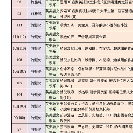
96
施雅純
運用3D虛擬英語教室多模式互動溝通促進語言
學系
英美語文
探索3D虛擬實境技術提升大學生第二語言溝通
95
施雅純
學系
可能性 (II)
英美語文
113
許甄倚
環境幻奇：莫妮克．羅菲的綠小說與藍小說
學系
英美語文
111(112)
許甄倚
黑色幻設：巴特勒與霍普金森
學系
英美語文
109(110)
許甄倚
酷兒加勒比海：以穆圖、布蘭德、鮑威爾的作
學系
英美語文
108
許甄倚
酷兒加勒比海：以穆圖、布蘭德、鮑威爾的作
學系
英美語文
念念不忘，必有迴響：舒蔓與德拉尼作品中的
106(107)
許甄倚
學系
與懷舊政治性
英美語文
酷兒飄浪：以杰琪·凱伊與奧菊·羅德兩位黑人
105
許甄倚
學系
例(II-II)
英美語文
酷兒飄浪：以杰琪·凱伊與奧菊·羅德兩位黑人
104
許甄倚
學系
例(I-II)
英美語文
美麗失敗者：卡森．麥可考勒絲與希薇亞．湯
102(103)
許甄倚
學系
小說中的酷兒時間與另類烏托邦
英美語文
莎弗漫遊：巴恩斯、史坦茵、H.D.的去國書寫
99(100)
許甄倚
學系
現代性
英美語文
莎弗漫遊：巴恩斯、史坦茵、H.D. 的去國書
97
許甄倚
學系
志現代性(III-I)