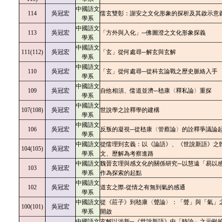
中國語文
114
吳冠宏
儒玄雙彰：謝安之文化形象的探析及其啟示意
學系
中國語文
113
吳冠宏
「方外與入化」─佛圖澄之文化形象探義
學系
中國語文
111(112)
吳冠宏
「玄」從何處尋─解玄與玄解
學系
中國語文
110
吳冠宏
「玄」從何處尋─從科玄論戰之歷史脈絡入手
學系
中國語文
109
吳冠宏
自他相須、儒道並濟─嵇康〈釋私論〉重探
學系
中國語文
107(108)
吳冠宏
世說學之詮釋學的建構
學系
中國語文
106
吳冠宏
反叛的凝視─從嵇康〈管蔡論〉的詮釋爭議論
學系
中國語文
從儒理到玄義：以《論語》、《世說新語》之
104(105)
吳冠宏
學系
文、歷解為考察進路
中國語文
魏晉玄理與感文化的關係研究─以慧遠「易以
103
吳冠宏
學系
作為探索的起點
中國語文
102
吳冠宏
道玄之際-從情之有無到氣的感通
學系
中國語文
從《莊子》到嵇康〈聲論〉：「聲」與「氣」
100(101)
吳冠宏
學系
開啟
中國語文
玄解以涉新─《世說新語》中「時論」之示例