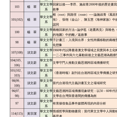
華文文學
回家以後──李昂、施叔青2000年後的歷史書
103
楊 翠
系
敘事
根（root）與路徑（route）──論施叔青《風前
華文文學
101(102)
楊 翠
埃》、張翎《金山》、陳玉慧《海神家族》中
系
認同
華文文學
兩種回家的方法─論伊苞《老鷹再見》與唯色
100
楊 翠
系
的地圖》中的離／返敘事
華文文學
子計畫三：入境與出界：女性跨國移動的兩種
98
楊 翠
系
化想像
華文文學
1960年代以降臺港澳文學場域之寫實與本土化
107(108)
須文蔚
系
一二‧三事件與六七暴動前後之文藝思潮為觀察
104(105、
華文文學
須文蔚
文學守門人推動文藝思潮跨區域傳播研究
106)
系
101(102、
華文文學
須文蔚
《香港時報》副刊在台港跨區域文學傳播之研
103)
系
98(99、
華文文學
須文蔚
當代台港現代主義詩畫互文之場域研究
100)
系
96(97、
華文文學
文藝思潮跨區域傳播現象研究：以50－60年代
須文蔚
98)
系
文學在台灣與香港間的傳播為例
華文文學
97
須文蔚
有害摻假食品事件媒體再現的內容分析
系
華文文學
情感哲學與動物書寫：當代華文文學中人與動
114(115)
黃宗潔
系
再思考