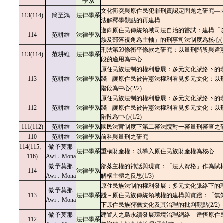
學系
文化衝突與原住民犯罪刑責認定問題之研究—
113(114)
簡至鴻
法律學系
法解釋學觀點的再建構
邁向原住民傳統領域司法自治的嘗試：建構「
114
范耕維
法律學系
族及部落視角為主軸」的刑事司法制度為核心(1/
刑法第59條衡平條款之研究：以量刑階段與違
113(114)
范耕維
法律學系
段的適用為中心
原住民族法制的權利發展：多元文化脈絡下的
113
范耕維
法律學系
踐－讓原住民被告憲法權利看見多元文化：以
階段為中心(2/2)
原住民族法制的權利發展：多元文化脈絡下的
112
范耕維
法律學系
踐－讓原住民被告憲法權利看見多元文化：以
階段為中心(1/2)
111(112)
范耕維
法律學系
國民法官制度下第二審法院對一審量刑審查之
110
范耕維
法律學系
前科與量刑之研究
114(115、
傲予莫那
法律學系
重構財產權：以導入原住民族財產權為核心
116)
Awi．Mona
傲予莫那
部落主權的神話與現實：「法人資格」作為賦
114
法律學系
Awi．Mona
解構主體之反思(1/3)
原住民族法制的權利發展：多元文化脈絡下的
傲予莫那
113
法律學系
踐－原住民族傳統領域權的建構與實踐：「無
Awi．Mona
下原住民族狩獵文化及其治理的批判觀點(2/2)
傲予莫那
建置人之島永續發展環境治理網絡－達悟原住
112
法律學系