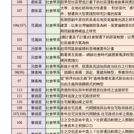
109
蔡侑霖
社會學系
競爭型社區營造計畫下的社區運動者敘事與實
大學、在地社群與地方性產業： 對於當代「產
107
蔡侑霖
社會學系
作」變遷與大型實踐型研究計畫的探索
長期照顧中原住民長者在地安老服務光譜之研
106(107)
范麗娟
社會學系
建置：以東台灣偏鄉部落為例－落實偏鄉原住
期照顧服務權益之研究
(總計畫及子計畫)社會變遷下的部落蛻變：以
105
范麗娟
社會學系
社區健康方案為例
102
呂傑華
社會學系
犯罪問題新媒體科普傳播實作計畫
觀看第五面牆— 網絡社會時代媒體素養課程理
102
呂傑華
社會學系
構與實踐(I)
95
呂傑華
社會學系
新媒介使用、競選政見認知與政治信任之行動
98(99)
陳素梅
社會學系
「德國社會國：源起、重建與轉型」專書寫作
從“秩序自由主義”到“盎格魯撒克遜式新自由主
97
陳素梅
社會學系
自由主義與德國模式的轉型
113
黎德星
社會學系
房價所得比與年輕群體居住路徑之追蹤研究
111
黎德星
社會學系
貫時追蹤之住宅路徑研究
110
黎德星
社會學系
住宅權屬結構之研究
109
黎德星
社會學系
家庭住宅資產、代間關係與自有住宅取得路徑
107(108)
黎德星
社會學系
青年住宅決策與代間關係-住宅路徑分析之觀點
泛之交也是命中貴人？社群通訊軟體之人際關
106
黎德星
社會學系
社會資本之初探(2/2)
泛之交也是命中貴人？社群通訊軟體之人際關