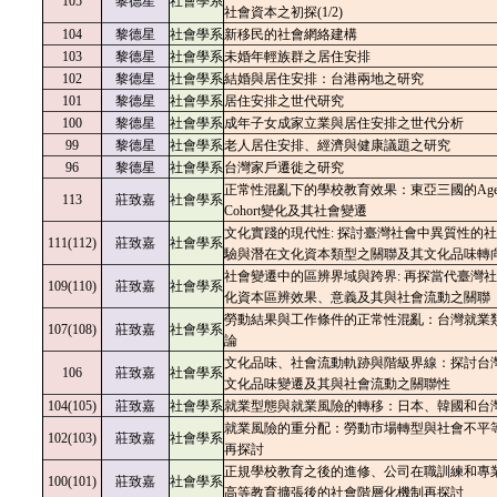
105
黎德星
社會學系
社會資本之初探(1/2)
104
黎德星
社會學系
新移民的社會網絡建構
103
黎德星
社會學系
未婚年輕族群之居住安排
102
黎德星
社會學系
結婚與居住安排：台港兩地之研究
101
黎德星
社會學系
居住安排之世代研究
100
黎德星
社會學系
成年子女成家立業與居住安排之世代分析
99
黎德星
社會學系
老人居住安排、經濟與健康議題之研究
96
黎德星
社會學系
台灣家戶遷徙之研究
正常性混亂下的學校教育效果：東亞三國的Age-Pe
113
莊致嘉
社會學系
Cohort變化及其社會變遷
文化實踐的現代性: 探討臺灣社會中異質性的
111(112)
莊致嘉
社會學系
驗與潛在文化資本類型之關聯及其文化品味轉
社會變遷中的區辨界域與跨界: 再探當代臺灣
109(110)
莊致嘉
社會學系
化資本區辨效果、意義及其與社會流動之關聯
勞動結果與工作條件的正常性混亂：台灣就業
107(108)
莊致嘉
社會學系
論
文化品味、社會流動軌跡與階級界線：探討台
106
莊致嘉
社會學系
文化品味變遷及其與社會流動之關聯性
104(105)
莊致嘉
社會學系
就業型態與就業風險的轉移：日本、韓國和台
就業風險的重分配：勞動市場轉型與社會不平
102(103)
莊致嘉
社會學系
再探討
正規學校教育之後的進修、公司在職訓練和專
100(101)
莊致嘉
社會學系
高等教育擴張後的社會階層化機制再探討