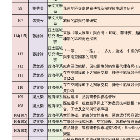
華文文學
99
劉秀美
花蓮地區寺廟建廟傳說及楹聯故事調查研究
系
華文文學
107
張寶云
臧棣的詩與詩學研究
系
亞太區域
東協《印太展望》與台灣： 印尼、菲律賓、越
114(115)
張詠詠
研究博士
埔寨的區域角色探索
班
亞太區域
「一帶」，「一路」，「多方」論述：中國的
113
張詠詠
研究博士
與東南亞國家的回應
班
112
梁文榮
經濟學系
廠商區位結構、囚犯困境與銷售量代理賽局(1/2
存在空間障礙下之獨家交易：排他性協議競爭
111
梁文榮
經濟學系
資(2/2)
存在空間障礙下之獨家交易：排他性協議競爭
110
梁文榮
經濟學系
資(1/2)
109
梁文榮
經濟學系
區位選擇、品質研發與價格管制
區位選擇、租稅競爭與上下游產品技術授權：
108
梁文榮
經濟學系
合、工會及空間與貿易障礙
106(107)
梁文榮
經濟學系
空間障礙、網路與實體廠商、區位選擇與品質
104(105)
梁文榮
經濟學系
市場競爭模式分析：空間障礙、製程研發與廠
產品研發、製程研發與市場競?模式：Hotellin
102(103)
梁文榮
經濟學系
變型