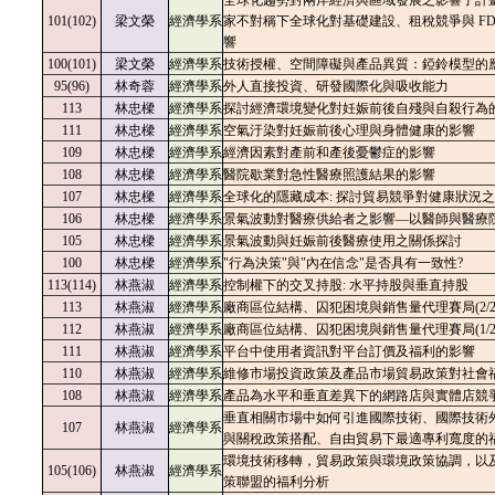
全球化趨勢對兩岸經濟與區域發展之影響子計
101(102)
梁文榮
經濟學系
家不對稱下全球化對基礎建設、租稅競爭與 FDI
響
100(101)
梁文榮
經濟學系
技術授權、空間障礙與產品異質：錏鈴模型的
95(96)
林奇蓉
經濟學系
外人直接投資、研發國際化與吸收能力
113
林忠樑
經濟學系
探討經濟環境變化對妊娠前後自殘與自殺行為
111
林忠樑
經濟學系
空氣汙染對妊娠前後心理與身體健康的影響
109
林忠樑
經濟學系
經濟因素對產前和產後憂鬱症的影響
108
林忠樑
經濟學系
醫院歇業對急性醫療照護結果的影響
107
林忠樑
經濟學系
全球化的隱藏成本: 探討貿易競爭對健康狀況
106
林忠樑
經濟學系
景氣波動對醫療供給者之影響—以醫師與醫療
105
林忠樑
經濟學系
景氣波動與妊娠前後醫療使用之關係探討
100
林忠樑
經濟學系
"行為決策"與"內在信念"是否具有一致性?
113(114)
林燕淑
經濟學系
控制權下的交叉持股: 水平持股與垂直持股
113
林燕淑
經濟學系
廠商區位結構、囚犯困境與銷售量代理賽局(2/2
112
林燕淑
經濟學系
廠商區位結構、囚犯困境與銷售量代理賽局(1/2
111
林燕淑
經濟學系
平台中使用者資訊對平台訂價及福利的影響
110
林燕淑
經濟學系
維修市場投資政策及產品市場貿易政策對社會
108
林燕淑
經濟學系
產品為水平和垂直差異下的網路店與實體店競
垂直相關市場中如何引進國際技術、國際技術
107
林燕淑
經濟學系
與關稅政策搭配、自由貿易下最適專利寬度的
環境技術移轉，貿易政策與環境政策協調，以
105(106)
林燕淑
經濟學系
策聯盟的福利分析