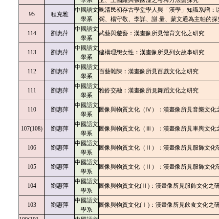
學系
玉、王國維與張國淦之考釋方法論探究
中國語文
晚清民初存古學堂學人與「漢學」知識系譜：
95
程克雅
學系
弼、楊守敬、李詳、謝.量、蒙文通為主軸的探
中國語文
114
劉惠萍
武藝與遊藝：漢畫像所見體育文化之研究
學系
中國語文
113
劉惠萍
建構理想女性：漢畫像所見列女故事研究
學系
中國語文
112
劉惠萍
百藝雜陳：漢畫像所見百戲文化之研究
學系
中國語文
111
劉惠萍
雅俗交融：漢畫像所見舞蹈文化之研究
學系
中國語文
110
劉惠萍
圖像與物質文化（Ⅳ）：漢畫像所見音樂文化
學系
中國語文
107(108)
劉惠萍
圖像與物質文化（Ⅲ）：漢畫像所見車輿文化
學系
中國語文
106
劉惠萍
圖像與物質文化（Ⅱ）：漢畫像所見服飾文化
學系
中國語文
105
劉惠萍
圖像與物質文化（Ⅱ）：漢畫像所見服飾文化
學系
中國語文
104
劉惠萍
圖像與物質文化(Ⅱ)：漢畫像所見服飾文化之
學系
中國語文
103
劉惠萍
圖像與物質文化(Ⅰ)：漢畫像所見飲食文化之
學系