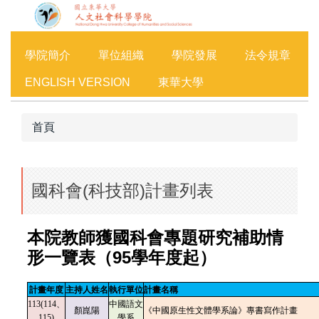
跳
到
主
學院簡介
單位組織
學院發展
法令規章
要
內
ENGLISH VERSION
東華大學
容
區
首頁
國科會(科技部)計畫列表
本院教師獲國科會專題研究補助情
形一覽表（95學年度起）
計畫年度
主持人姓名
執行單位
計畫名稱
113(114、
中國語文
顏崑陽
《中國原生性文體學系論》專書寫作計畫
115)
學系