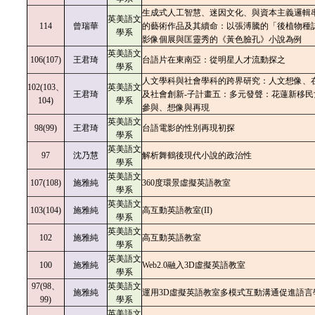
生成式人工智慧、迷因文化、與資本主義邏輯
英美語文
114
曾瑞華
的藝術作品及其續命：以張溥騰的「後植物種
學系
影像個展與匡靈秀的《黃色臉孔》小說為例
英美語文
106(107)
王君琦
台語片在東南亞：從明星人才流動探之
學系
人文學科與社會學科的跨界研究：人文想像、
102(103、
英美語文
王君琦
及社會創新-子計畫五：多元發聲：花蓮新移民
104)
學系
參與、想像與再現
英美語文
98(99)
王君琦
台語電影的性別再現初探
學系
英美語文
97
沈乃慧
解析舞鶴後現代小說的政治性
學系
英美語文
107(108)
施雅純
360度環景虛擬英語教室
學系
英美語文
103(104)
施雅純
高互動英語教室(II)
學系
英美語文
102
施雅純
高互動英語教室
學系
英美語文
100
施雅純
Web2.0融入3D虛擬英語教室
學系
97(98、
英美語文
施雅純
運用3D虛擬英語教室多模式互動溝通促進語言學習
99)
學系
英美語文