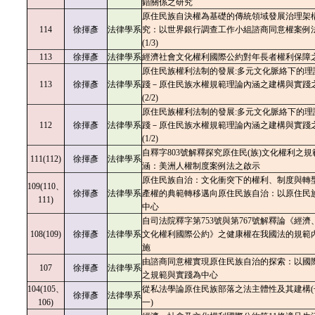
錯關係之研究
原住民族自決權為基礎的傳統領域發展治理架
114
徐揮彥
法律學系
究：以世界銀行調查工作小組諮商同意權案例
(1/3)
113
徐揮彥
法律學系
經濟社會文化權利國際公約對年長者權利保障
原住民族權利法制的發展:多元文化脈絡下的理
113
徐揮彥
法律學系
踐－原住民族水權規範理論內涵之建構與實踐
(2/2)
原住民族權利法制的發展:多元文化脈絡下的理
112
徐揮彥
法律學系
踐－原住民族水權規範理論內涵之建構與實踐
(1/2)
自釋字803號解釋探究原住民(族)文化權利之規
111(112)
徐揮彥
法律學系
涵：美洲人權制度案例法之啟示
原住民族自治：文化衝突下的權利、制度與轉
109(110、
徐揮彥
法律學系
產權的典範轉移邁向原住民族自治：以原住民
111)
中心
自司法院釋字第753號與第767號解釋論《經濟
108(109)
徐揮彥
法律學系
文化權利國際公約》之健康權在我國法的規範
施
由諮商同意權實現原住民族自治的探索：以國
107
徐揮彥
法律學系
之規範與實踐為中心
104(105、
從私法學論原住民族部落之法主體性及其建構(
徐揮彥
法律學系
106)
一)