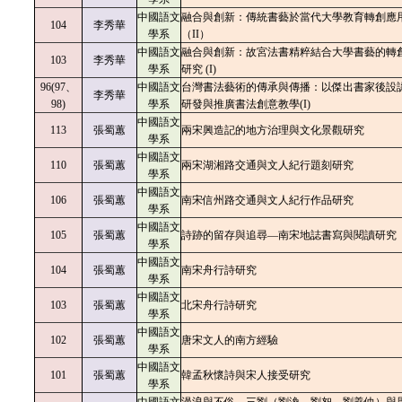
中國語文
融合與創新：傳統書藝於當代大學教育轉創應
104
李秀華
學系
（II）
中國語文
融合與創新：故宮法書精粹結合大學書藝的轉
103
李秀華
學系
研究 (I)
96(97、
中國語文
台灣書法藝術的傳承與傳播：以傑出書家後設
李秀華
98)
學系
研發與推廣書法創意教學(I)
中國語文
113
張蜀蕙
兩宋興造記的地方治理與文化景觀研究
學系
中國語文
110
張蜀蕙
兩宋湖湘路交通與文人紀行題刻研究
學系
中國語文
106
張蜀蕙
南宋信州路交通與文人紀行作品研究
學系
中國語文
105
張蜀蕙
詩跡的留存與追尋—南宋地誌書寫與閱讀研究
學系
中國語文
104
張蜀蕙
南宋舟行詩研究
學系
中國語文
103
張蜀蕙
北宋舟行詩研究
學系
中國語文
102
張蜀蕙
唐宋文人的南方經驗
學系
中國語文
101
張蜀蕙
韓孟秋懷詩與宋人接受研究
學系