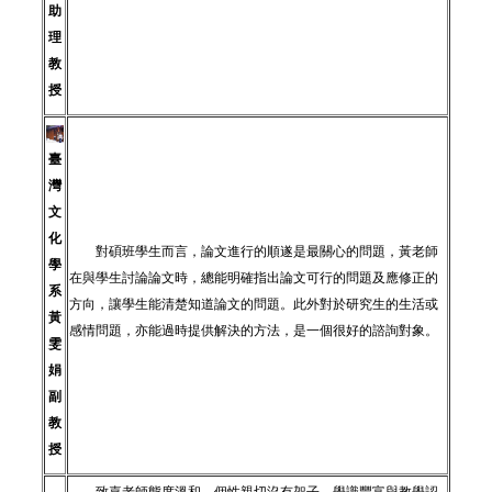
助
理
教
授
臺
灣
文
化
對碩班學生而言，論文進行的順遂是最關心的問題，黃老師
學
在與學生討論論文時，總能明確指出論文可行的問題及應修正的
系
方向，讓學生能清楚知道論文的問題。此外對於研究生的生活或
黃
感情問題，亦能過時提供解決的方法，是一個很好的諮詢對象。
雯
娟
副
教
授