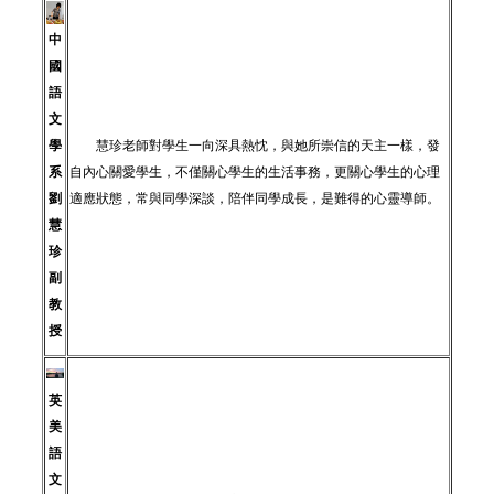
中
國
語
文
學
慧珍老師對學生一向深具熱忱，與她所崇信的天主一樣，發
系
自內心關愛學生，不僅關心學生的生活事務，更關心學生的心理
劉
適應狀態，常與同學深談，陪伴同學成長，是難得的心靈導師。
慧
珍
副
教
授
英
美
語
文