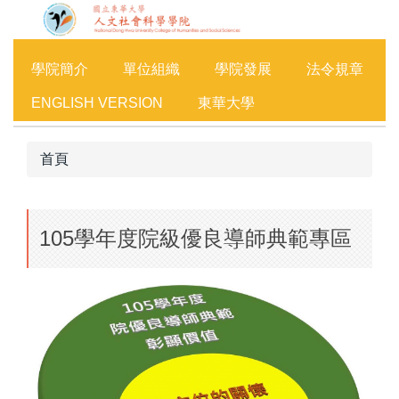
跳
到
主
學院簡介
單位組織
學院發展
法令規章
要
內
ENGLISH VERSION
東華大學
容
區
首頁
105學年度院級優良導師典範專區