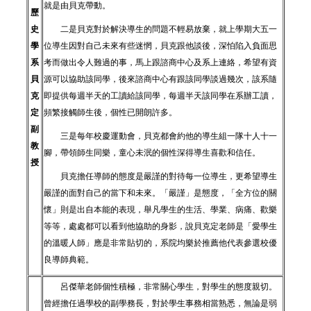
就是由貝克帶動。
歷
史
二是貝克對於解決導生的問題不輕易放棄，就上學期大五一
學
位導生因對自己未來有些迷惘，貝克跟他談後，深怕陷入負面思
系
考而做出令人難過的事，馬上跟諮商中心及系上連絡，希望有資
貝
源可以協助該同學，後來諮商中心有跟該同學談過幾次，該系隨
克
即提供每週半天的工讀給該同學，每週半天該同學在系辦工讀，
定
頻繁接觸師生後，個性已開朗許多。
副
三是每年校慶運動會，貝克都會約他的導生組一隊十人十一
教
腳，帶領師生同樂，童心未泯的個性深得導生喜歡和信任。
授
貝克擔任導師的態度是嚴謹的對待每一位導生，更希望導生
嚴謹的面對自己的當下和未來。「嚴謹」是態度，「全方位的關
懷」則是出自本能的表現，舉凡學生的生活、學業、病痛、歡樂
等等，處處都可以看到他協助的身影，說貝克定老師是「愛學生
的溫暖人師」應是非常貼切的，系院均樂於推薦他代表參選校優
良導師典範。
呂傑華老師個性積極，非常關心學生，對學生的態度親切。
曾經擔任過學校的副學務長，對於學生事務相當熟悉，無論是弱