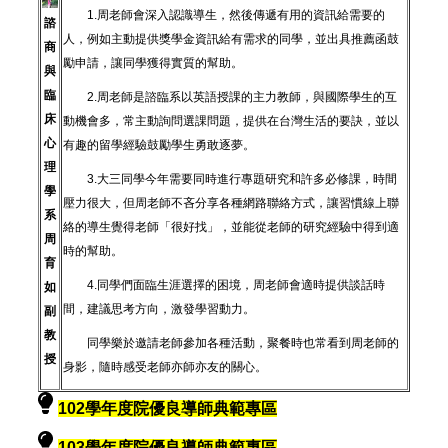
1.周老師會深入認識導生，然後傳遞有用的資訊給需要的
諮
人，例如主動提供獎學金資訊給有需求的同學，並出具推薦函鼓
商
勵申請，讓同學獲得實質的幫助。
與
臨
2.周老師是諮臨系以英語授課的主力教師，與國際學生的互
床
動機會多，常主動詢問選課問題，提供在台灣生活的要訣，並以
心
有趣的留學經驗鼓勵學生勇敢逐夢。
理
3.大三同學今年需要同時進行專題研究和許多必修課，時間
學
壓力很大，但周老師不吝分享各種網路聯絡方式，讓習慣線上聯
系
絡的導生覺得老師「很好找」，並能從老師的研究經驗中得到適
周
時的幫助。
育
4.同學們面臨生涯選擇的困境，周老師會適時提供談話時
如
間，建議思考方向，激發學習動力。
副
教
同學樂於邀請老師參加各種活動，聚餐時也常看到周老師的
授
身影，隨時感受老師亦師亦友的關心。
102學年度院優良導師典範專區
103學年度院優良導師典範專區