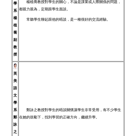
楊植喬教授對學生的關心，不論是課業或人際關係的問題，
學
都親力親為，定期跟學生面談。
系
楊
常聽學生聊起跟他的晤談，是一種很好的交流經驗。
植
喬
副
教
授
英
美
語
文
學
鄭詠之教授對學生的晤談關懷讓學生非常受用，有不少學生
系
在她的鼓勵下，找到學習的正確方向，繼續升學。
鄭
詠
之