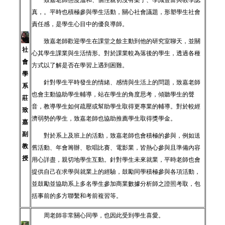
致嘉老師態度溫和、個性親切沒有架子、學識豐富與教學認
真，。平時也積極參與學生活動，關心社會議題，形塑學生社會
責任感，是學生心目中的優良導師。
致嘉老師歡迎學生在課堂之餘主動到他的研究室聊天，並關
社
心其學生課業與生活情形。對於課業較為落後的學生，透過各種
會
方式以了解是否在學習上遇到困難。
學
針對學生平時發生的情緒、感情與生活上的問題，致嘉老師
系
也會主動協助學生輔導，站在學生的角度思考，傾聽學生的聲
莊
音，教導學生如何疏壓或幫助學生取得更專業的輔導。對於較經
致
濟弱勢的學生，致嘉老師也協助推薦學生取得獎學金。
嘉
副
對於系上及班上的活動，致嘉老師也會積極的參與，例如送
教
舊活動、年會籌辦、歌唱比賽、電影業，皆熱心參與且準備內容
授
用心詳盡，親切地學生互動。針對學生未來就業，平時老師也會
提供自己在求學與就業上的經驗，鼓勵同學積極參與各項活動，
並鼓勵並協助系上多名學生參加商業數據分析師之證照考取，包
括事前的多方聯繫和考前複習等。
周老師非常關心同學，也因此受到學生喜愛。