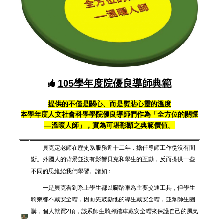
105學年度院優良導師典範
提供的不僅是關心、而是熨貼心靈的溫度
本學年度人文社會科學學院優良導師們作為「全方位的關懷
—溫暖人師」，實為可堪彰顯之典範價值。
貝克定老師在歷史系服務近十二年，擔任導師工作從沒有間
斷。外國人的背景並沒有影響貝克和學生的互動，反而提供一些
不同的思維給我們學習。諸如：
一是貝克看到系上學生都以腳踏車為主要交通工具，但學生
騎乘都不戴安全帽，因而先鼓勵他的導生戴安全帽，並幫師生團
購，個人就買2頂，該系師生騎腳踏車戴安全帽來保護自己的風氣