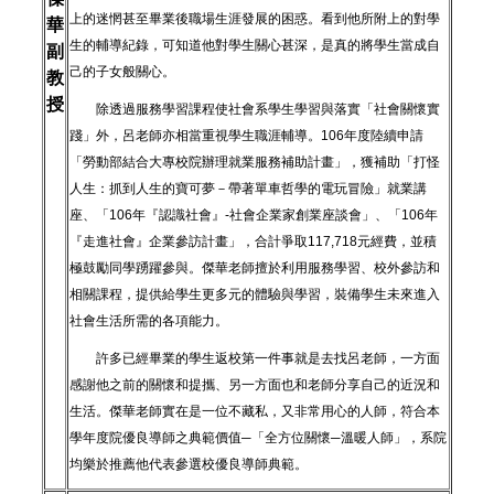
上的迷惘甚至畢業後職場生涯發展的困惑。看到他所附上的對學
華
生的輔導紀錄，可知道他對學生關心甚深，是真的將學生當成自
副
己的子女般關心。
教
授
除透過服務學習課程使社會系學生學習與落實「社會關懷實
踐」外，呂老師亦相當重視學生職涯輔導。106年度陸續申請
「勞動部結合大專校院辦理就業服務補助計畫」，獲補助「打怪
人生：抓到人生的寶可夢－帶著單車哲學的電玩冒險」就業講
座、「106年『認識社會』-社會企業家創業座談會」、「106年
『走進社會』企業參訪計畫」，合計爭取117,718元經費，並積
極鼓勵同學踴躍參與。傑華老師擅於利用服務學習、校外參訪和
相關課程，提供給學生更多元的體驗與學習，裝備學生未來進入
社會生活所需的各項能力。
許多已經畢業的學生返校第一件事就是去找呂老師，一方面
感謝他之前的關懷和提攜、另一方面也和老師分享自己的近況和
生活。傑華老師實在是一位不藏私，又非常用心的人師，符合本
學年度院優良導師之典範價值─「全方位關懷─溫暖人師」，系院
均樂於推薦他代表參選校優良導師典範。