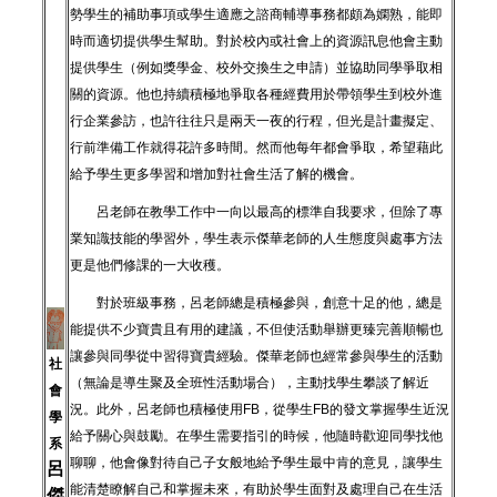
勢學生的補助事項或學生適應之諮商輔導事務都頗為嫻熟，能即
時而適切提供學生幫助。對於校內或社會上的資源訊息他會主動
提供學生（例如獎學金、校外交換生之申請）並協助同學爭取相
關的資源。他也持續積極地爭取各種經費用於帶領學生到校外進
行企業參訪，也許往往只是兩天一夜的行程，但光是計畫擬定、
行前準備工作就得花許多時間。然而他每年都會爭取，希望藉此
給予學生更多學習和增加對社會生活了解的機會。
呂老師在教學工作中一向以最高的標準自我要求，但除了專
業知識技能的學習外，學生表示傑華老師的人生態度與處事方法
更是他們修課的一大收穫。
對於班級事務，呂老師總是積極參與，創意十足的他，總是
能提供不少寶貴且有用的建議，不但使活動舉辦更臻完善順暢也
讓參與同學從中習得寶貴經驗。傑華老師也經常參與學生的活動
社
（無論是導生聚及全班性活動場合），主動找學生攀談了解近
會
況。此外，呂老師也積極使用FB，從學生FB的發文掌握學生近況
學
給予關心與鼓勵。在學生需要指引的時候，他隨時歡迎同學找他
系
聊聊，他會像對待自己子女般地給予學生最中肯的意見，讓學生
呂
能清楚瞭解自己和掌握未來，有助於學生面對及處理自己在生活
傑